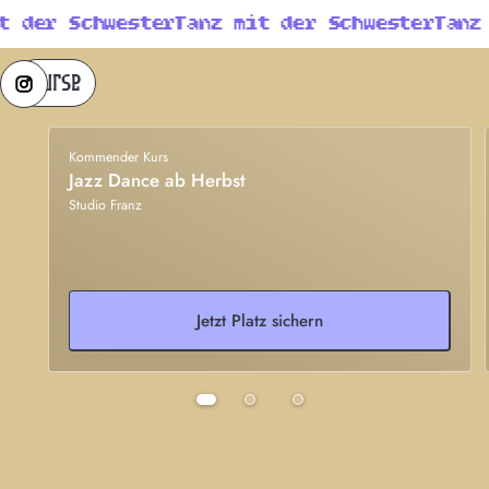
t der Schwester
Tanz mit der Schwester
Tanz 
Kurse
Kommender Kurs
Jazz Dance ab Herbst
Studio Franz
Jetzt Platz sichern
Tanzkurse in