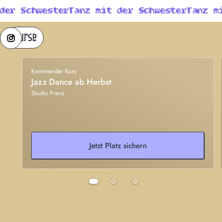
der Schwester
Tanz mit der Schwester
Tanz mi
Kurse
Kommender Kurs
Jazz Dance ab Herbst
Studio Franz
Jetzt Platz sichern
Preise für Ta